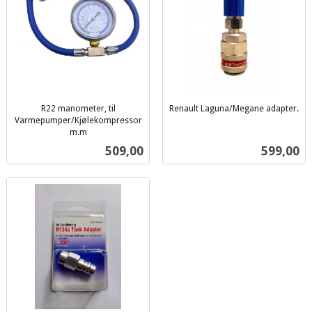
R22 manometer, til
Renault Laguna/Megane adapter.
inkl.
Varmepumper/Kjølekompressor
m.m
mva.
inkl.
Pris
Pris
509,00
599,00
mva.