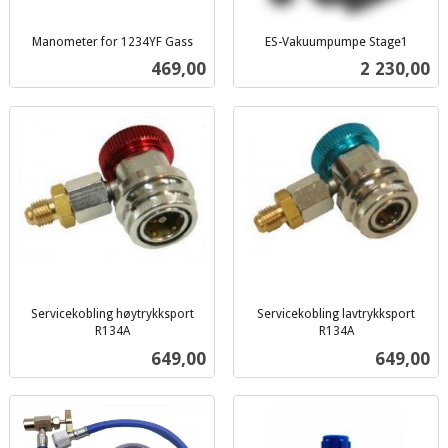
Manometer for 1234YF Gass
ES-Vakuumpumpe Stage1
inkl.
inkl.
Pris
Pris
469,00
2 230,00
mva.
mva.
Servicekobling høytrykksport
Servicekobling lavtrykksport
R134A
R134A
inkl.
inkl.
Pris
Pris
649,00
649,00
mva.
mva.