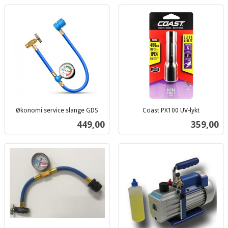
Økonomi service slange GDS
Coast PX100 UV-lykt
inkl.
inkl.
Pris
Pris
449,00
359,00
mva.
mva.