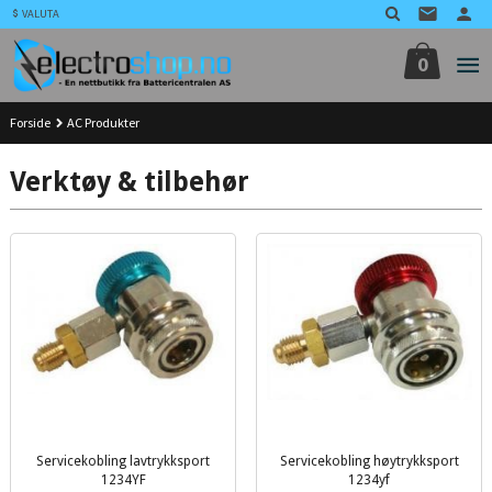
Gå
VALUTA
til
innholdet
0
Forside
AC Produkter
Verktøy & tilbehør
Servicekobling lavtrykksport
Servicekobling høytrykksport
1234YF
1234yf