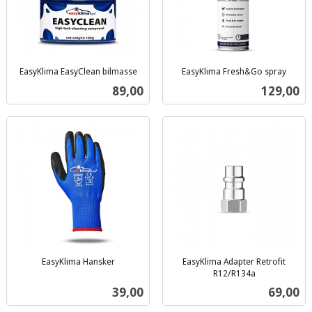
EasyKlima EasyClean bilmasse
EasyKlima Fresh&Go spray
inkl.
inkl.
Pris
Pris
89,00
129,00
mva.
mva.
EasyKlima Hansker
EasyKlima Adapter Retrofit
inkl.
R12/R134a
inkl.
mva.
Pris
Pris
39,00
69,00
mva.