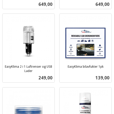
inkl.
inkl.
Pris
Pris
649,00
649,00
mva.
mva.
EasyKlima 2 i 1 Luftrenser og USB
EasyKlima bilavfukter 1pk
inkl.
Lader
inkl.
mva.
Pris
Pris
249,00
139,00
mva.