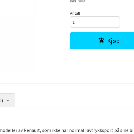
inkl. mva.
Antall
Kjøp
0)
 modeller av Renault, som ikke har normal lavtrykksport på sine bil