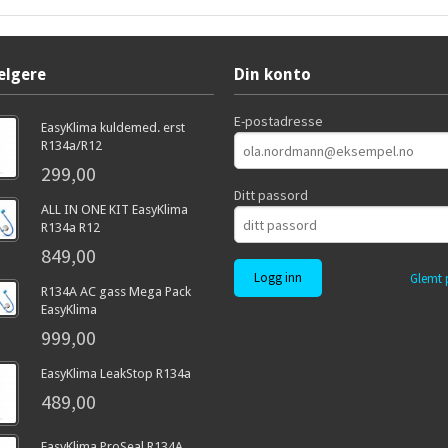
elgere
Din konto
E-postadresse
EasyKlima kuldemed. erst
R134a/R12
299,00
Ditt passord
ALL IN ONE KIT EasyKlima
R134a R12
849,00
Glemt 
R134A AC gass Mega Pack
EasyKlima
999,00
EasyKlima LeakStop R134a
489,00
EasyKlima ProSeal R134A