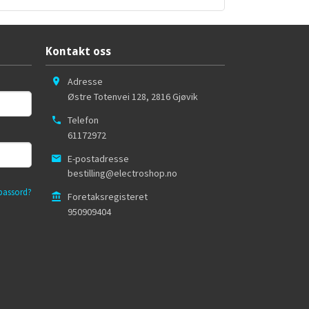
Kontakt oss
Adresse
Østre Totenvei 128
,
2816
Gjøvik
Telefon
61172972
E-postadresse
bestilling@electroshop.no
passord?
Foretaksregisteret
950909404