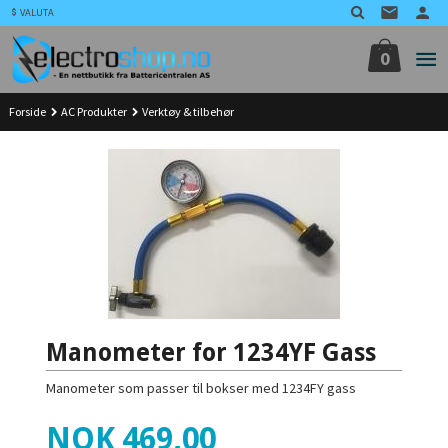
Gå
VALUTA
til
innholdet
0
Forside
AC Produkter
Verktøy & tilbehør
Manometer for 1234YF Gass
Manometer som passer til bokser med 1234FY gass
Pris
NOK
469,00