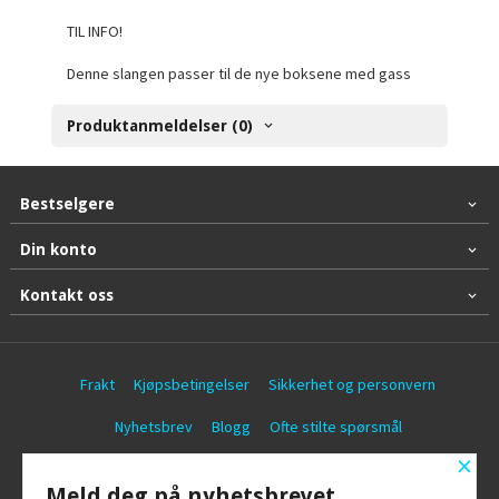
TIL INFO!
Denne slangen passer til de nye boksene med gass
Produktanmeldelser (0)
Bestselgere
Din konto
Kontakt oss
Frakt
Kjøpsbetingelser
Sikkerhet og personvern
Nyhetsbrev
Blogg
Ofte stilte spørsmål
×
© Battericentralen AS
Meld deg på nyhetsbrevet