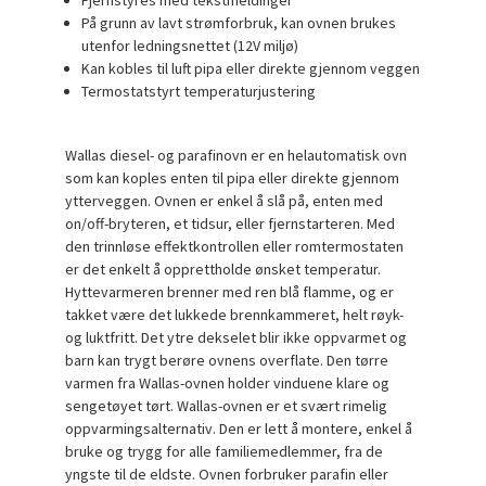
På grunn av lavt strømforbruk, kan ovnen brukes
utenfor ledningsnettet (12V miljø)
Kan kobles til luft pipa eller direkte gjennom veggen
Termostatstyrt temperaturjustering
Wallas diesel- og parafinovn er en helautomatisk ovn
som kan koples enten til pipa eller direkte gjennom
ytterveggen. Ovnen er enkel å slå på, enten med
on/off-bryteren, et tidsur, eller fjernstarteren. Med
den trinnløse effektkontrollen eller romtermostaten
er det enkelt å opprettholde ønsket temperatur.
Hyttevarmeren brenner med ren blå flamme, og er
takket være det lukkede brennkammeret, helt røyk-
og luktfritt. Det ytre dekselet blir ikke oppvarmet og
barn kan trygt berøre ovnens overflate. Den tørre
varmen fra Wallas-ovnen holder vinduene klare og
sengetøyet tørt. Wallas-ovnen er et svært rimelig
oppvarmingsalternativ. Den er lett å montere, enkel å
bruke og trygg for alle familiemedlemmer, fra de
yngste til de eldste. Ovnen forbruker parafin eller