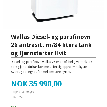
Wallas Diesel- og parafinovn
26 antrasitt m/84 liters tank
og fjernstarter Hvit
Diesel- og parafinovn Wallas 26 er en pålitelig varmekilde
som gjør at du kan komme til ferdig oppvarmet hytte.
Svært godt egnet for mellomstore hytter.
Tilbud
NOK
35 990,00
Førpris:
38 990,00
Rabatt
inkl. mva.