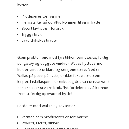
hytter.
Produserer tørr varme
Fjernstarter så du alltid kommer til varm hytte
Svært lavt strømforbruk
Trygg i bruk
Lave driftskostnader
Glem problemene med fyrstikker, tennvæske, fuktig
sengetøy og duggete vinduer. Wallas hyttevarmer
holder vinduene klare og sengene tørre. Med en
Wallas på plass på hytta, er ikke fukt et problem
lenger. Installasjonen er enkel og det kunne ikke vært
enklere eller sikrere bruk. Nyt fordelene av å komme
frem til ferdig oppvarmet hytte!
Fordeler med Wallas hyttevarmer
Varmen som produseres er tørr varme
Røykfri, luktfri, sikker
Fjernstyres med tekstmeldinger