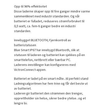
Opp til 96% effektivitet
Disse laderne skaper opp til fire ganger mindre varme
sammenliknet med industri standarden. Og når
batteriet er fulladet, reduseres strømforbruket til
0,5 watt, ca. fem-ti ganger bedre en industri
standarden.
Innebygget BLUETOOTH; Fjernkontroll av
batteristatusen
Blue Smart IP67 har innebygd Bluetooth, slik at
statusen til laderen og batteriet kan sjekkes på en
smarttelefon, nettbrett eller bærbar PC.
Laderens innstillinger kan konfigureres med
VictronConnect-appen.
Batteriet er ladet på en smart måte...til perfekt stand
Ladningsalgoritmen har fem trinn og får det beste ut
av batteriet.
Laderen gir batteriet den strømmen den trenger,
opprettholder sin helse, sikrer bedre ytelse...og et
lengre liv.