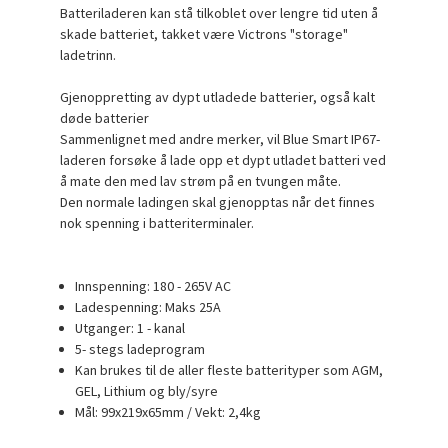
Batteriladeren kan stå tilkoblet over lengre tid uten å
skade batteriet, takket være Victrons "storage"
ladetrinn.
Gjenoppretting av dypt utladede batterier, også kalt
døde batterier
Sammenlignet med andre merker, vil Blue Smart IP67-
laderen forsøke å lade opp et dypt utladet batteri ved
å mate den med lav strøm på en tvungen måte.
Den normale ladingen skal gjenopptas når det finnes
nok spenning i batteriterminaler.
Innspenning: 180 - 265V AC
Ladespenning: Maks 25A
Utganger: 1 - kanal
5- stegs ladeprogram
Kan brukes til de aller fleste batterityper som AGM,
GEL, Lithium og bly/syre
Mål: 99x219x65mm / Vekt: 2,4kg