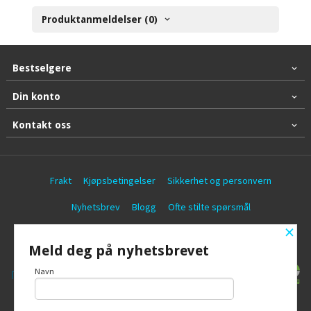
Produktanmeldelser (0)
Bestselgere
Din konto
Kontakt oss
Frakt
Kjøpsbetingelser
Sikkerhet og personvern
Nyhetsbrev
Blogg
Ofte stilte spørsmål
×
© Battericentralen AS
Meld deg på nyhetsbrevet
Navn