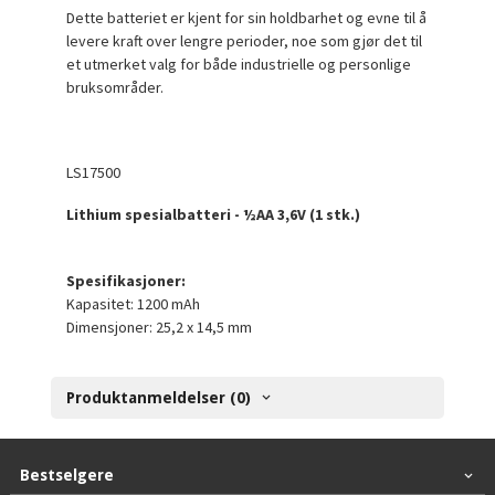
Dette batteriet er kjent for sin holdbarhet og evne til å
levere kraft over lengre perioder, noe som gjør det til
et utmerket valg for både industrielle og personlige
bruksområder.
LS17500
Lithium spesialbatteri - ½AA 3,6V (1 stk.)
Spesifikasjoner:
Kapasitet:
1200 mAh
Dimensjoner: 25,2 x 14,5 mm
Produktanmeldelser (0)
Bestselgere