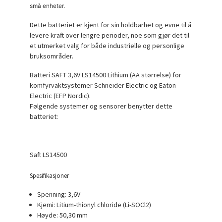
små enheter.
Dette batteriet er kjent for sin holdbarhet og evne til å
levere kraft over lengre perioder, noe som gjør det til
et utmerket valg for både industrielle og personlige
bruksområder.
Batteri SAFT 3,6V LS14500 Lithium (AA størrelse) for
komfyrvaktsystemer Schneider Electric og Eaton
Electric (EFP Nordic).
Følgende systemer og sensorer benytter dette
batteriet:
Saft LS14500
Spesifikasjoner
Spenning: 3,6V
Kjemi: Litium-thionyl chloride (Li-SOCl2)
Høyde: 50,30 mm