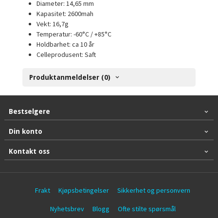
Diameter: 14,65 mm
Kapasitet: 2600mah
Vekt: 16,7g
Temperatur: -60°C / +85°C
Holdbarhet: ca 10 år
Celleprodusent: Saft
Produktanmeldelser (0)
Bestselgere
Din konto
Kontakt oss
Frakt
Kjøpsbetingelser
Sikkerhet og personvern
Nyhetsbrev
Blogg
Ofte stilte spørsmål