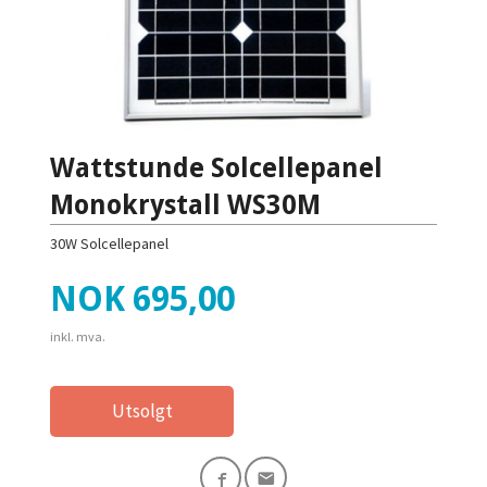
Wattstunde Solcellepanel
Monokrystall WS30M
30W Solcellepanel
Pris
NOK
695,00
inkl. mva.
Utsolgt