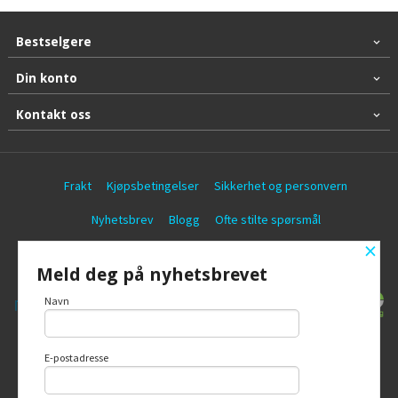
Bestselgere
Din konto
Kontakt oss
Frakt
Kjøpsbetingelser
Sikkerhet og personvern
Nyhetsbrev
Blogg
Ofte stilte spørsmål
×
© Battericentralen AS
Meld deg på nyhetsbrevet
Navn
E-postadresse
Vår nettbutikk bruker cookies slik at du
får en bedre kjøpsopplevelse og vi kan