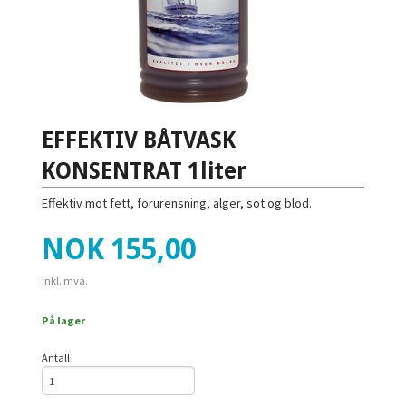
EFFEKTIV BÅTVASK
KONSENTRAT 1liter
Effektiv mot fett, forurensning, alger, sot og blod.
Pris
NOK
155,00
inkl. mva.
På lager
Antall