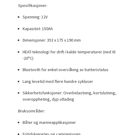
Spesifikasjoner:
Spenning: 12V
Kapasitet: 150Ah
Dimensjoner: 353 x 175 x 190 mm
HEAT-teknologi
for drift i kalde temperaturer (ned til
-20°C)
Bluetooth for enkel overvåking av batteristatus
Lang levetid med flere hundre sykluser
Sikkerhetsfunksjoner: Overbelastning, kortslutning,
overoppheting, dyp utlading
Bruksområder:
Båter og marineapplikasjoner
Fritidskjøretøy og campingvogn