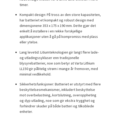
timer.
Kompakt design:
På tross av den store kapasiteten,
har batteriet et kompakt og robust design med
dimensjonene 353 x 175 x 190 mm. Dette gjør det
enkelt å installere i en rekke forskjellige
applikasjoner uten å gå på kompromiss med plass
eller ytelse.
Lang levetid:
Litiumteknologien gir langt flere lade-
og utladingssykluser enn tradisjonelle
blysyrebatterier, noe som betyr at Varta Lithium
LL150 gir pålitelig strøm i mange år fremover, med
minimal vedlikehold.
Sikkerhetsfunksjoner:
Batteriet er utstyrt med flere
beskyttelsesmekanismer, inkludert beskyttelse
mot overbelastning, kortslutning, overoppheting
og dyp utlading, noe som gir ekstra trygghet og
forhindrer skader på både batteri og tilkoblede
enheter.