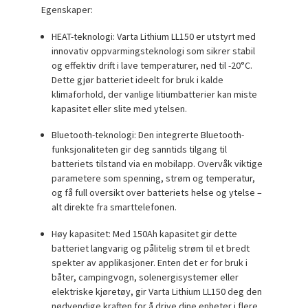
Egenskaper:
HEAT-teknologi:
Varta Lithium LL150 er utstyrt med
innovativ oppvarmingsteknologi som sikrer stabil
og effektiv drift i lave temperaturer, ned til -20°C.
Dette gjør batteriet ideelt for bruk i kalde
klimaforhold, der vanlige litiumbatterier kan miste
kapasitet eller slite med ytelsen.
Bluetooth-teknologi:
Den integrerte Bluetooth-
funksjonaliteten gir deg sanntids tilgang til
batteriets tilstand via en mobilapp. Overvåk viktige
parametere som spenning, strøm og temperatur,
og få full oversikt over batteriets helse og ytelse –
alt direkte fra smarttelefonen.
Høy kapasitet:
Med 150Ah kapasitet gir dette
batteriet langvarig og pålitelig strøm til et bredt
spekter av applikasjoner. Enten det er for bruk i
båter, campingvogn, solenergisystemer eller
elektriske kjøretøy, gir Varta Lithium LL150 deg den
nødvendige kraften for å drive dine enheter i flere