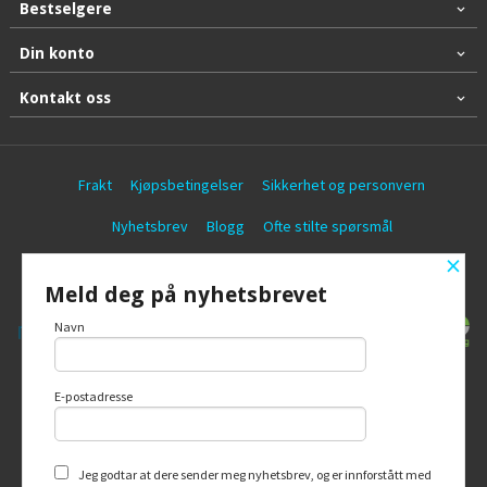
Bestselgere
Din konto
Kontakt oss
Frakt
Kjøpsbetingelser
Sikkerhet og personvern
Nyhetsbrev
Blogg
Ofte stilte spørsmål
×
© Battericentralen AS
Meld deg på nyhetsbrevet
Navn
E-postadresse
Vår nettbutikk bruker cookies slik at du
får en bedre kjøpsopplevelse og vi kan
yte deg bedre service. Vi bruker cookies
hovedsaklig til å lagre
Jeg godtar at dere sender meg nyhetsbrev, og er innforstått med