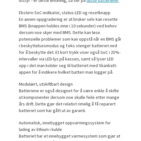
utstyr - er dette ønskelig, så ser på
disse batteriene.
Ekstern SoC-indikator, status-LED og resetknapp
En annen oppgradering er at bruker selv kan resette
BMS (knappen holdes inne i 10 sekunder) ved behov
dersom noe skjer med BMS. Dette kan løse
potensielle problemer som kan oppstå når en BMS går
i beskyttelsesmodus og f.eks stenger batteriet ned
for å beskytte det. Et kort trykk viser også SoC i 25%-
intervaller via LED-lys på kassen, samt så lyser LED
opp i det man kobler seg til batteriet med Skanbatt-
appen for å indikere hvilket batteri man logger på.
Modulært, utskiftbart design
Batteriene er også designet for å være enkle å skifte
ut komponenter dersom noe skulle feile etter mange
års drift. Dette gjør det relativt rimelig å få reparert
batteriet som har gått ut av garanti.
Automatisk, innebygget oppvarmingssystem for
lading av lithium i kulde
Batteriet har et innebygget varmesystem som gjør at