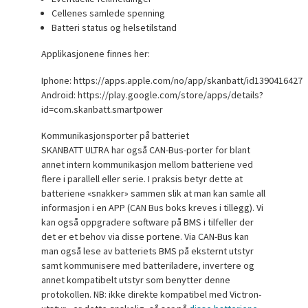
Cellenes samlede spenning
Batteri status og helsetilstand
Applikasjonene finnes her:
Iphone: https://apps.apple.com/no/app/skanbatt/id1390416427
Android: https://play.google.com/store/apps/details?
id=com.skanbatt.smartpower
Kommunikasjonsporter på batteriet
SKANBATT ULTRA har også CAN-Bus-porter for blant
annet intern kommunikasjon mellom batteriene ved
flere i parallell eller serie. I praksis betyr dette at
batteriene «snakker» sammen slik at man kan samle all
informasjon i en APP (CAN Bus boks kreves i tillegg). Vi
kan også oppgradere software på BMS i tilfeller der
det er et behov via disse portene. Via CAN-Bus kan
man også lese av batteriets BMS på eksternt utstyr
samt kommunisere med batteriladere, invertere og
annet kompatibelt utstyr som benytter denne
protokollen. NB: ikke direkte kompatibel med Victron-