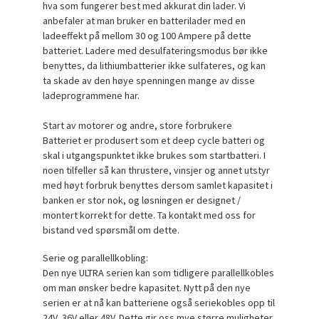
hva som fungerer best med akkurat din lader. Vi
anbefaler at man bruker en batterilader med en
ladeeffekt på mellom 30 og 100 Ampere på dette
batteriet. Ladere med desulfateringsmodus bør ikke
benyttes, da lithiumbatterier ikke sulfateres, og kan
ta skade av den høye spenningen mange av disse
ladeprogrammene har.
Start av motorer og andre, store forbrukere
Batteriet er produsert som et deep cycle batteri og
skal i utgangspunktet ikke brukes som startbatteri. I
noen tilfeller så kan thrustere, vinsjer og annet utstyr
med høyt forbruk benyttes dersom samlet kapasitet i
banken er stor nok, og løsningen er designet /
montert korrekt for dette. Ta kontakt med oss for
bistand ved spørsmål om dette.
Serie og parallellkobling:
Den nye ULTRA serien kan som tidligere parallellkobles
om man ønsker bedre kapasitet. Nytt på den nye
serien er at nå kan batteriene også seriekobles opp til
24V, 36V eller 48V. Dette gir oss mye større muligheter