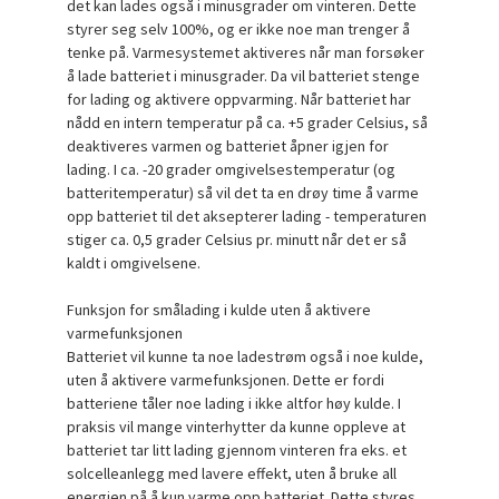
det kan lades også i minusgrader om vinteren. Dette
styrer seg selv 100%, og er ikke noe man trenger å
tenke på. Varmesystemet aktiveres når man forsøker
å lade batteriet i minusgrader. Da vil batteriet stenge
for lading og aktivere oppvarming. Når batteriet har
nådd en intern temperatur på ca. +5 grader Celsius, så
deaktiveres varmen og batteriet åpner igjen for
lading. I ca. -20 grader omgivelsestemperatur (og
batteritemperatur) så vil det ta en drøy time å varme
opp batteriet til det aksepterer lading - temperaturen
stiger ca. 0,5 grader Celsius pr. minutt når det er så
kaldt i omgivelsene.
Funksjon for smålading i kulde uten å aktivere
varmefunksjonen
Batteriet vil kunne ta noe ladestrøm også i noe kulde,
uten å aktivere varmefunksjonen. Dette er fordi
batteriene tåler noe lading i ikke altfor høy kulde. I
praksis vil mange vinterhytter da kunne oppleve at
batteriet tar litt lading gjennom vinteren fra eks. et
solcelleanlegg med lavere effekt, uten å bruke all
energien på å kun varme opp batteriet. Dette styres