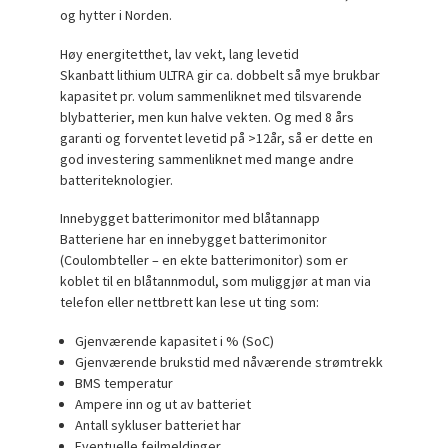
og hytter i Norden.
Høy energitetthet, lav vekt, lang levetid
Skanbatt lithium ULTRA gir ca. dobbelt så mye brukbar
kapasitet pr. volum sammenliknet med tilsvarende
blybatterier, men kun halve vekten. Og med 8 års
garanti og forventet levetid på >12år, så er dette en
god investering sammenliknet med mange andre
batteriteknologier.
Innebygget batterimonitor med blåtannapp
Batteriene har en innebygget batterimonitor
(Coulombteller – en ekte batterimonitor) som er
koblet til en blåtannmodul, som muliggjør at man via
telefon eller nettbrett kan lese ut ting som:
Gjenværende kapasitet i % (SoC)
Gjenværende brukstid med nåværende strømtrekk
BMS temperatur
Ampere inn og ut av batteriet
Antall sykluser batteriet har
Eventuelle feilmeldinger