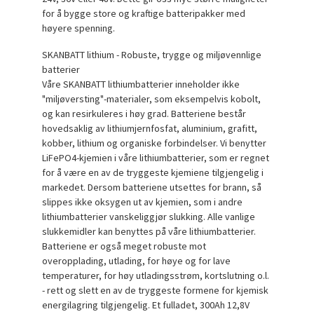
for å bygge store og kraftige batteripakker med
høyere spenning.
SKANBATT lithium - Robuste, trygge og miljøvennlige
batterier
Våre SKANBATT lithiumbatterier inneholder ikke
"miljøversting"-materialer, som eksempelvis kobolt,
og kan resirkuleres i høy grad. Batteriene består
hovedsaklig av lithiumjernfosfat, aluminium, grafitt,
kobber, lithium og organiske forbindelser. Vi benytter
LiFePO4-kjemien i våre lithiumbatterier, som er regnet
for å være en av de tryggeste kjemiene tilgjengelig i
markedet. Dersom batteriene utsettes for brann, så
slippes ikke oksygen ut av kjemien, som i andre
lithiumbatterier vanskeliggjør slukking. Alle vanlige
slukkemidler kan benyttes på våre lithiumbatterier.
Batteriene er også meget robuste mot
overopplading, utlading, for høye og for lave
temperaturer, for høy utladingsstrøm, kortslutning o.l.
- rett og slett en av de tryggeste formene for kjemisk
energilagring tilgjengelig. Et fulladet, 300Ah 12,8V