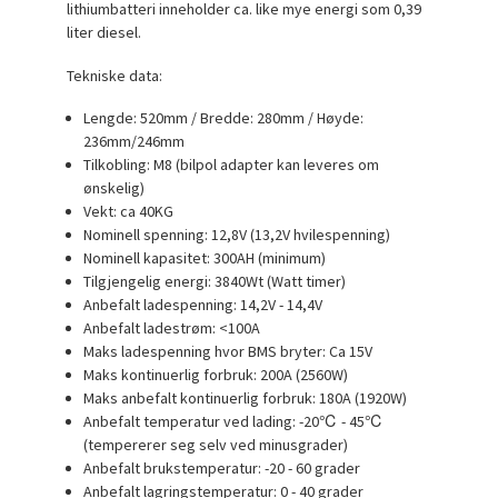
lithiumbatteri inneholder ca. like mye energi som 0,39
liter diesel.
Tekniske data:
Lengde: 520mm / Bredde: 280mm / Høyde:
236mm/246mm
Tilkobling: M8 (bilpol adapter kan leveres om
ønskelig)
Vekt: ca 40KG
Nominell spenning: 12,8V (13,2V hvilespenning)
Nominell kapasitet: 300AH (minimum)
Tilgjengelig energi: 3840Wt (Watt timer)
Anbefalt ladespenning: 14,2V - 14,4V
Anbefalt ladestrøm: <100A
Maks ladespenning hvor BMS bryter: Ca 15V
Maks kontinuerlig forbruk: 200A (2560W)
Maks anbefalt kontinuerlig forbruk: 180A (1920W)
Anbefalt temperatur ved lading: -20℃ - 45℃
(tempererer seg selv ved minusgrader)
Anbefalt brukstemperatur: -20 - 60 grader
Anbefalt lagringstemperatur: 0 - 40 grader