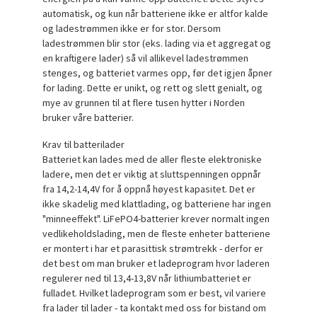
automatisk, og kun når batteriene ikke er altfor kalde
og ladestrømmen ikke er for stor. Dersom
ladestrømmen blir stor (eks. lading via et aggregat og
en kraftigere lader) så vil allikevel ladestrømmen
stenges, og batteriet varmes opp, før det igjen åpner
for lading. Dette er unikt, og rett og slett genialt, og
mye av grunnen til at flere tusen hytter i Norden
bruker våre batterier.
Krav til batterilader
Batteriet kan lades med de aller fleste elektroniske
ladere, men det er viktig at sluttspenningen oppnår
fra 14,2-14,4V for å oppnå høyest kapasitet. Det er
ikke skadelig med klattlading, og batteriene har ingen
"minneeffekt". LiFePO4-batterier krever normalt ingen
vedlikeholdslading, men de fleste enheter batteriene
er montert i har et parasittisk strømtrekk - derfor er
det best om man bruker et ladeprogram hvor laderen
regulerer ned til 13,4-13,8V når lithiumbatteriet er
fulladet. Hvilket ladeprogram som er best, vil variere
fra lader til lader - ta kontakt med oss for bistand om