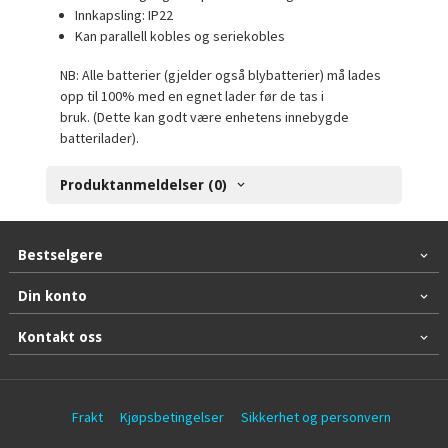
Innkapsling: IP22
Kan parallell kobles og seriekobles
NB: Alle batterier (gjelder også blybatterier) må lades
opp til 100% med en egnet lader før de tas i
bruk. (Dette kan godt være enhetens innebygde
batterilader).
Produktanmeldelser (0)
Bestselgere
Din konto
Kontakt oss
Frakt
Kjøpsbetingelser
Sikkerhet og personvern