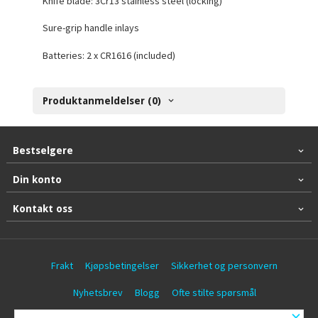
Knife blade: 3Cr13 stainless steel (locking)
Sure-grip handle inlays
Batteries: 2 x CR1616 (included)
Produktanmeldelser (0)
Bestselgere
Din konto
Kontakt oss
Frakt
Kjøpsbetingelser
Sikkerhet og personvern
Nyhetsbrev
Blogg
Ofte stilte spørsmål
×