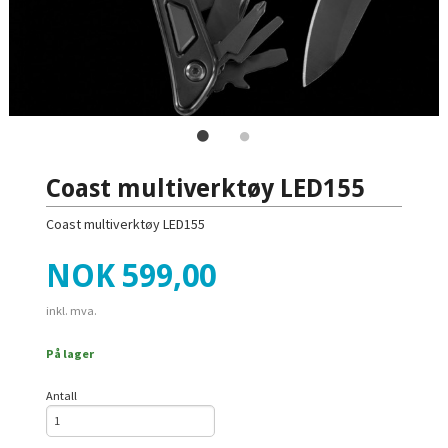
Coast multiverktøy LED155
Coast multiverktøy LED155
Pris
NOK
599,00
inkl. mva.
På lager
Antall