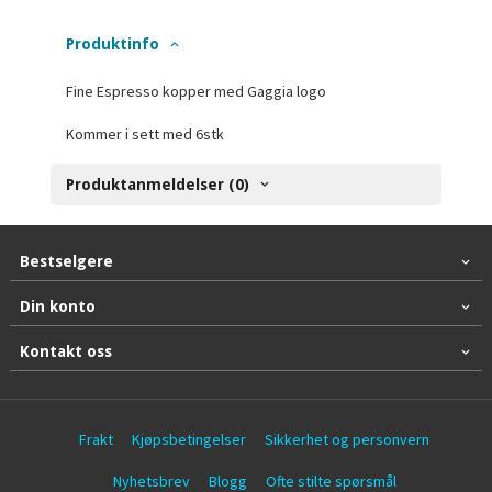
Produktinfo
Fine Espresso kopper med Gaggia logo
Kommer i sett med 6stk
Produktanmeldelser (0)
Bestselgere
Din konto
Kontakt oss
Frakt
Kjøpsbetingelser
Sikkerhet og personvern
Nyhetsbrev
Blogg
Ofte stilte spørsmål