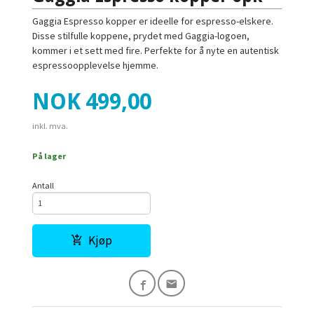
Gaggia Espresso kopper er ideelle for espresso-elskere.
Disse stilfulle koppene, prydet med Gaggia-logoen,
kommer i et sett med fire. Perfekte for å nyte en autentisk
espressoopplevelse hjemme.
Pris
NOK
499,00
inkl. mva.
På lager
Antall
Kjøp