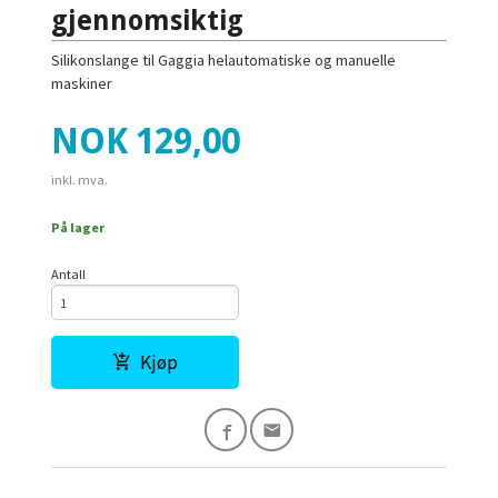
gjennomsiktig
Silikonslange til Gaggia helautomatiske og manuelle
maskiner
Pris
NOK
129,00
inkl. mva.
På lager
Antall
Kjøp