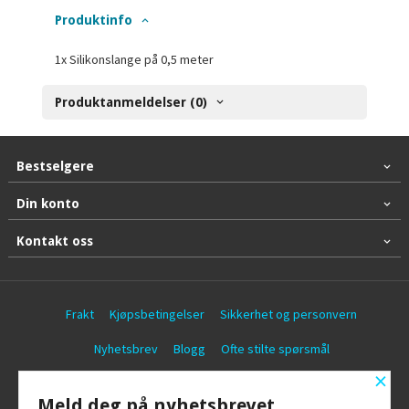
Produktinfo
1x Silikonslange på 0,5 meter
Produktanmeldelser (0)
Bestselgere
Din konto
Kontakt oss
Frakt
Kjøpsbetingelser
Sikkerhet og personvern
Nyhetsbrev
Blogg
Ofte stilte spørsmål
×
© Battericentralen AS
Meld deg på nyhetsbrevet