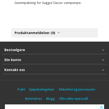
Gummipakning for Gaggia Classic vannpumpe.
Produktanmeldelser (0)
Bestselgere
Din konto
Kontakt oss
Frakt
Kjøpsbetingelser
Sikkerhet og personvern
Nyhetsbrev
Blogg
Ofte stilte spørsmål
×