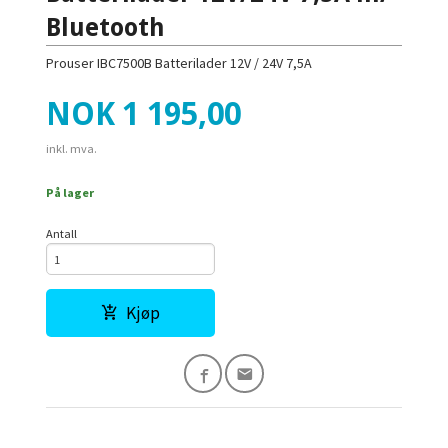
Bluetooth
Prouser IBC7500B Batterilader 12V / 24V 7,5A
Pris
NOK
1 195,00
inkl. mva.
På lager
Antall
Kjøp