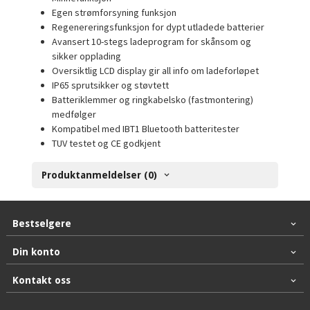
Egen strømforsyning funksjon
Regenereringsfunksjon for dypt utladede batterier
Avansert 10-stegs ladeprogram for skånsom og
sikker opplading
Oversiktlig LCD display gir all info om ladeforløpet
IP65 sprutsikker og støvtett
Batteriklemmer og ringkabelsko (fastmontering)
medfølger
Kompatibel med IBT1 Bluetooth batteritester
TUV testet og CE godkjent
Produktanmeldelser (0)
Bestselgere
Din konto
Kontakt oss