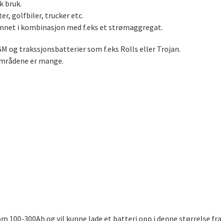
k bruk.
er, golfbiler, trucker etc.
 annet i kombinasjon med f.eks et strømaggregat.
M og trakssjonsbatterier som f.eks Rolls eller Trojan.
områdene er mange.
m 100-300Ah og vil kunne lade et batteri opp i denne størrelse fra