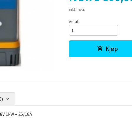
inkl. mva.
Antall
Kjøp
0)
8V 1kW – 25/18A