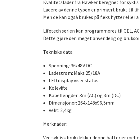
Kvalitetslader fra Hawker beregnet for syklis
Ladere av denne typen er primært brukt til lift
Men de kan også brukes på f.eks hytter eller
Lifetech serien kan programmeres til GEL, AG
Dette gjøre den meget anvendelig og bruks
Tekniske data:
Spenning: 36/48V DC
Ladestrøm: Maks 25/18A
LED display viser status
Kølevifte
Kabellengder: 3m (AC) og 3m (DC)
Dimensjoner: 264x148x96,5mm
Vekt: 2,4kg
Merknader:
Ved syklisk bruk dekker denne batterier mello