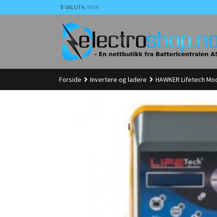
Gå
VALUTA
: NOK
til
innholdet
Forside
Invertere og ladere
HAWKER Lifetech Modu