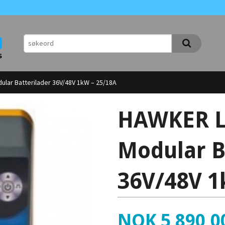
lar Batterilader 36V/48V 1kW – 25/18A
HAWKER L
Modular B
36V/48V 1
Pris
NOK
5 890,0