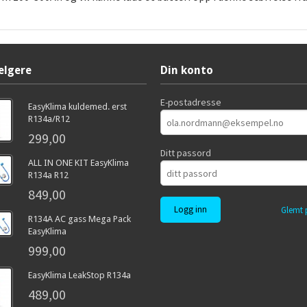
elgere
Din konto
E-postadresse
EasyKlima kuldemed. erst
R134a/R12
299,00
Ditt passord
ALL IN ONE KIT EasyKlima
R134a R12
849,00
Glemt 
R134A AC gass Mega Pack
EasyKlima
999,00
EasyKlima LeakStop R134a
489,00