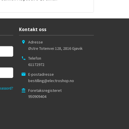
Kontakt oss
Adresse
Østre Totenvei 128
,
2816
Gjøvik
Telefon
61172972
E-postadresse
bestilling@electroshop.no
passord?
Foretaksregisteret
950909404