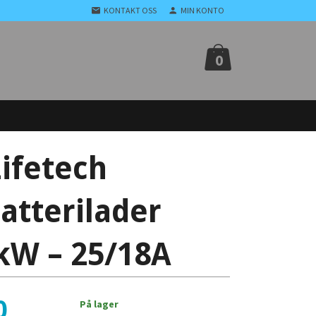
KONTAKT OSS
MIN KONTO
0
ifetech
atterilader
kW – 25/18A
0
På lager