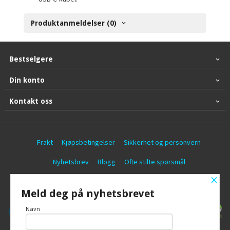
Produktanmeldelser (0)
Bestselgere
Din konto
Kontakt oss
Frakt
Kjøpsbetingelser
Sikkerhet og personvern
Nyhetsbrev
Blogg
Ofte stilte spørsmål
×
© Battericentralen AS
Meld deg på nyhetsbrevet
Navn