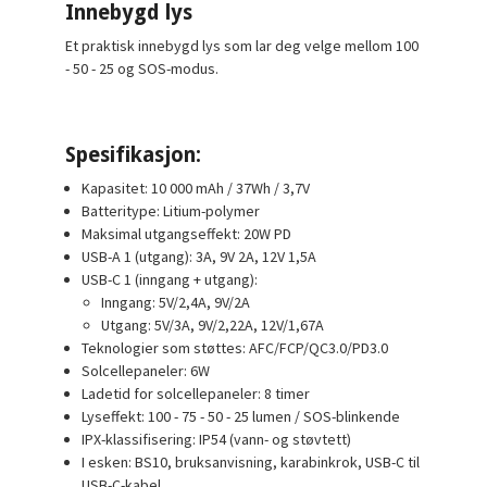
Innebygd lys
Et praktisk innebygd lys som lar deg velge mellom 100
- 50 - 25 og SOS-modus.
Spesifikasjon:
Kapasitet: 10 000 mAh / 37Wh / 3,7V
Batteritype: Litium-polymer
Maksimal utgangseffekt: 20W PD
USB-A 1 (utgang): 3A, 9V 2A, 12V 1,5A
USB-C 1 (inngang + utgang):
Inngang: 5V/2,4A, 9V/2A
Utgang: 5V/3A, 9V/2,22A, 12V/1,67A
Teknologier som støttes: AFC/FCP/QC3.0/PD3.0
Solcellepaneler: 6W
Ladetid for solcellepaneler: 8 timer
Lyseffekt: 100 - 75 - 50 - 25 lumen / SOS-blinkende
IPX-klassifisering: IP54 (vann- og støvtett)
I esken: BS10, bruksanvisning, karabinkrok, USB-C til
USB-C-kabel.