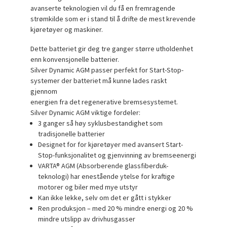
avanserte teknologien vil du få en fremragende
strømkilde som er i stand til å drifte de mest krevende
kjøretøyer og maskiner.
Dette batteriet gir deg tre ganger større utholdenhet
enn konvensjonelle batterier.
Silver Dynamic AGM passer perfekt for Start-Stop-
systemer der batteriet må kunne lades raskt
gjennom
energien fra det regenerative bremsesystemet.
Silver Dynamic AGM viktige fordeler:
3 ganger så høy syklusbestandighet som
tradisjonelle batterier
Designet for for kjøretøyer med avansert Start-
Stop-funksjonalitet og gjenvinning av bremseenergi
VARTA® AGM (Absorberende glassfiberduk-
teknologi) har enestående ytelse for kraftige
motorer og biler med mye utstyr
Kan ikke lekke, selv om det er gått i stykker
Ren produksjon – med 20 % mindre energi og 20 %
mindre utslipp av drivhusgasser