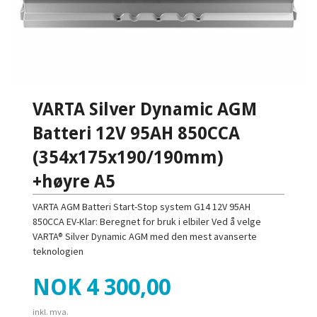
VARTA Silver Dynamic AGM
Batteri 12V 95AH 850CCA
(354x175x190/190mm)
+høyre A5
VARTA AGM Batteri Start-Stop system G14 12V 95AH
850CCA EV-Klar: Beregnet for bruk i elbiler Ved å velge
VARTA® Silver Dynamic AGM med den mest avanserte
teknologien
Pris
NOK
4 300,00
inkl. mva.