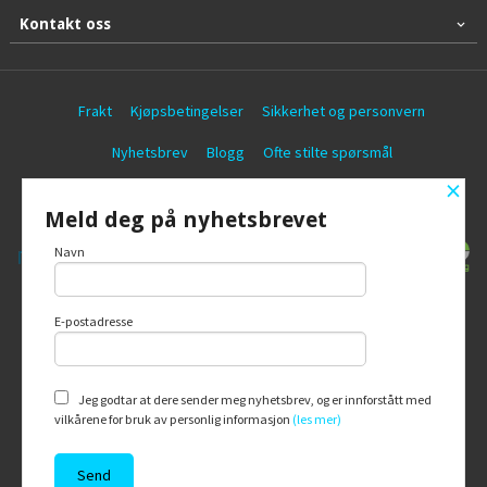
Kontakt oss
Frakt
Kjøpsbetingelser
Sikkerhet og personvern
Nyhetsbrev
Blogg
Ofte stilte spørsmål
×
© Battericentralen AS
Meld deg på nyhetsbrevet
Navn
E-postadresse
Vår nettbutikk bruker cookies slik at du
får en bedre kjøpsopplevelse og vi kan
yte deg bedre service. Vi bruker cookies
hovedsaklig til å lagre
Jeg godtar at dere sender meg nyhetsbrev, og er innforstått med
innloggingsdetaljer og huske hva du
vilkårene for bruk av personlig informasjon
(les mer)
har puttet i handlekurven din. Fortsett å
bruke siden som normalt om du godtar
dette.
Les mer