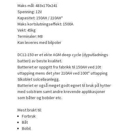
Maks mål: 483x170x241
Spenning: 12V
Kapasitet: 150AH / 210AH*
Maks kortslutningseffekt: 1500A
Vekt: 45kg
Terminaler: M8
Kan leveres med bilpoler
DC12-150 er et ekte AGM deep cycle (dyputladnings
batteri) av beste kvalitet.
Batteriet er oppgitt fra fabrikk til 150AH ved 10t
uttapping mens det yter 210AH ved 100t* uttapping
tilkoblet solcelleanlegg.
Batteriet er også meget godt egnet til bruk på hytter
med solstrøm samt andre krevende applikasjoner
som båter og bobiler etc.
Mest brukt til:
Forbruk
Båt
Bobil