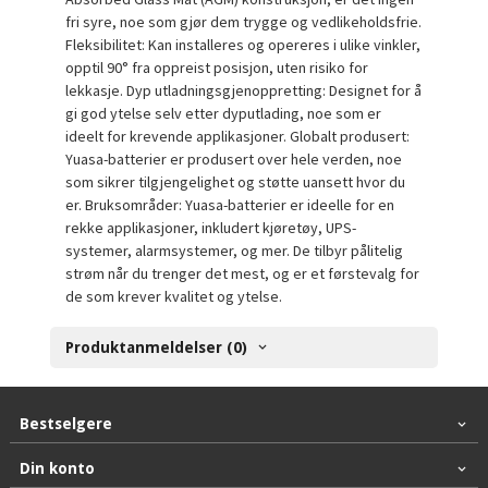
fri syre, noe som gjør dem trygge og vedlikeholdsfrie.
Fleksibilitet: Kan installeres og opereres i ulike vinkler,
opptil 90° fra oppreist posisjon, uten risiko for
lekkasje. Dyp utladningsgjenoppretting: Designet for å
gi god ytelse selv etter dyputlading, noe som er
ideelt for krevende applikasjoner. Globalt produsert:
Yuasa-batterier er produsert over hele verden, noe
som sikrer tilgjengelighet og støtte uansett hvor du
er. Bruksområder: Yuasa-batterier er ideelle for en
rekke applikasjoner, inkludert kjøretøy, UPS-
systemer, alarmsystemer, og mer. De tilbyr pålitelig
strøm når du trenger det mest, og er et førstevalg for
de som krever kvalitet og ytelse.
Produktanmeldelser (0)
Bestselgere
Din konto