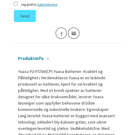
Jeg godtar
betingelsene
Send
Produktinfo
Yuasa YU-YTZ6V(CP) Yuasa Batterier: Kvalitet og
Pålitelighet i Verdensklasse Yuasa er en ledende
produsent av batterier, kjent for sin kvalitet og
pålitelighet. Med et bredt spekter av batterier
designet for ulike bruksområder, leverer Yuasa
løsninger som oppfyller behovene til både
kommersielle og industrielle brukere. Egenskaper:
Lang levetid: Yuasa-batterier er bygget med avansert
teknologi, inkludert bly-kalsium-gitter, som sikrer
overlegen levetid og ytelse. Vedlikeholdsfrie: Med
Absorbed Glass Mat (AGM) konstruksjon, er det ingen