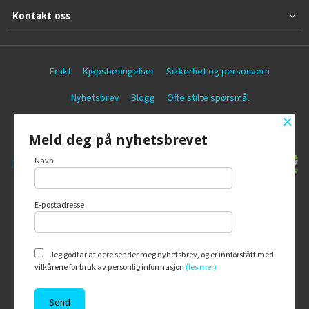
Kontakt oss
Frakt
Kjøpsbetingelser
Sikkerhet og personvern
Nyhetsbrev
Blogg
Ofte stilte spørsmål
×
© Battericentralen AS
Meld deg på nyhetsbrevet
Navn
E-postadresse
Vår nettbutikk bruker cookies slik at du
får en bedre kjøpsopplevelse og vi kan
yte deg bedre service. Vi bruker cookies
hovedsaklig til å lagre
Jeg godtar at dere sender meg nyhetsbrev, og er innforstått med
innloggingsdetaljer og huske hva du
vilkårene for bruk av personlig informasjon
(les mer)
har puttet i handlekurven din. Fortsett å
bruke siden som normalt om du godtar
dette.
Les mer