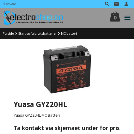
Gå
VALUTA
til
innholdet
0
Forside
Start og forbruksbatterier
MC batteri
Yuasa GYZ20HL
Yuasa GYZ20HL MC Batteri
Ta kontakt via skjemaet under for pris