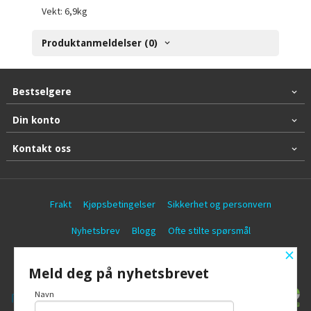
Vekt: 6,9kg
Produktanmeldelser (0)
Bestselgere
Din konto
Kontakt oss
Frakt
Kjøpsbetingelser
Sikkerhet og personvern
Nyhetsbrev
Blogg
Ofte stilte spørsmål
×
© Battericentralen AS
Meld deg på nyhetsbrevet
Navn