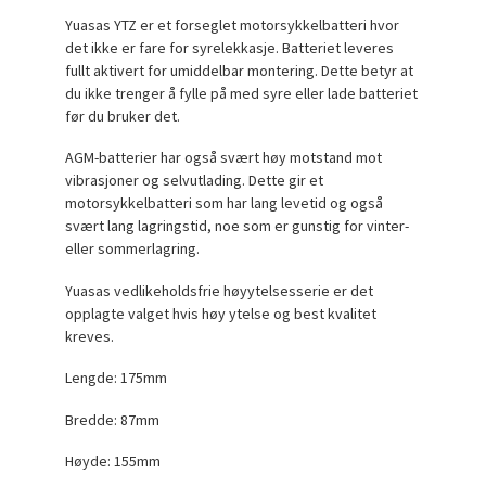
Yuasas YTZ er et forseglet motorsykkelbatteri hvor
det ikke er fare for syrelekkasje. Batteriet leveres
fullt aktivert for umiddelbar montering. Dette betyr at
du ikke trenger å fylle på med syre eller lade batteriet
før du bruker det.
AGM-batterier har også svært høy motstand mot
vibrasjoner og selvutlading. Dette gir et
motorsykkelbatteri som har lang levetid og også
svært lang lagringstid, noe som er gunstig for vinter-
eller sommerlagring.
Yuasas vedlikeholdsfrie høyytelsesserie er det
opplagte valget hvis høy ytelse og best kvalitet
kreves.
Lengde: 175mm
Bredde: 87mm
Høyde: 155mm