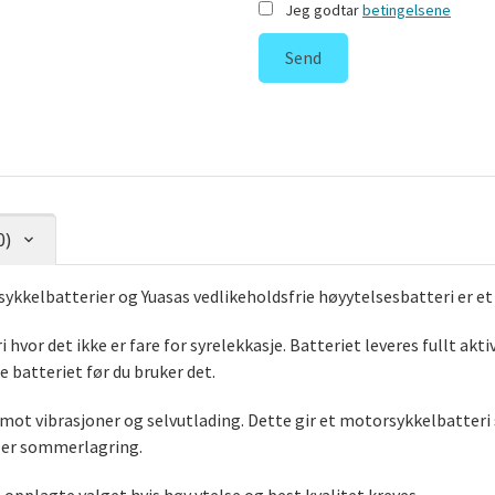
Jeg godtar
betingelsene
Send
0)
ykkelbatterier og Yuasas vedlikeholdsfrie høyytelsesbatteri er e
 hvor det ikke er fare for syrelekkasje. Batteriet leveres fullt ak
de batteriet før du bruker det.
ot vibrasjoner og selvutlading. Dette gir et motorsykkelbatteri 
ller sommerlagring.