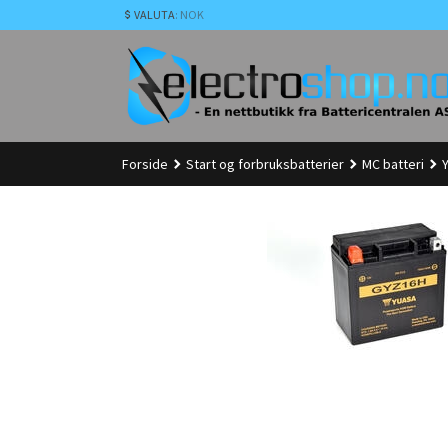
Gå
VALUTA
: NOK
til
innholdet
Forside
Start og forbruksbatterier
MC batteri