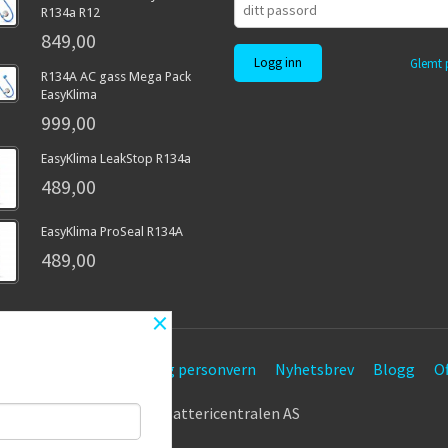
R134a R12
849,00
Glemt 
R134A AC gass Mega Pack
EasyKlima
999,00
EasyKlima LeakStop R134a
489,00
EasyKlima ProSeal R134A
489,00
×
etingelser
Sikkerhet og personvern
Nyhetsbrev
Blogg
Of
© Battericentralen AS