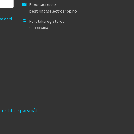
E-postadresse
bestilling@electroshop.no
passord?
Foretaksregisteret
950909404
te stilte spørsmål