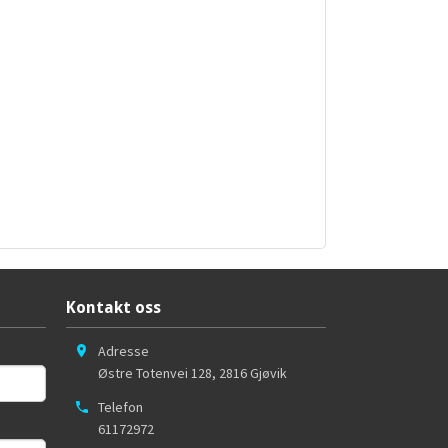
Kontakt oss
Adresse
Østre Totenvei 128
,
2816
Gjøvik
Telefon
61172972