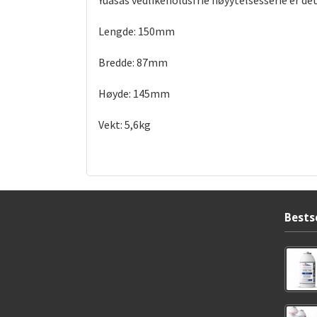
Yuasas vedlikeholdsfrie høyytelsesserie er det
Lengde: 150mm
Bredde: 87mm
Høyde: 145mm
Vekt: 5,6kg
Bests