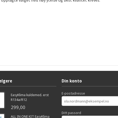
 opplagte valget hvis høy ytelse og best kvalitet kreves.
elgere
Din konto
E-postadresse
EasyKlima kuldemed. erst
R134a/R12
299,00
Ditt passord
ALL IN ONE KIT EasyKlima