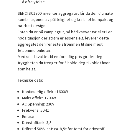
å ofre ytelse.
SENCI SC1700i inverter aggregatet får du den ultimate
kombinasjonen av pålitelighet og kraft i et kompakt og
bærbart design.
Enten du er på campingtur, på båtlivseventyr eller i en
nødsituasjon der strøm er essensielt, leverer dette
aggregatet den reneste strømmen til dine mest
følsomme enheter.
Med solid kvalitet til en fornuftig pris gir det deg
tryggheten du trenger for å holde deg tilkoblet hvor
som helst.
Tekniske data:
Kontinuerlig effekt: 1600W
Maks effekt: 1700W
AC Spenning: 230V
Frekvens: 50Hz
Enfase
Drinstofftank: 3,5L
Driftstid 50% last: ca. 8,5t før tomt for drivstoff