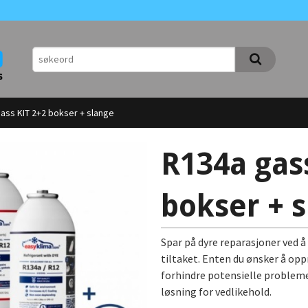
ass KIT 2+2 bokser + slange
R134a gas
bokser + 
Spar på dyre reparasjoner ved å
tiltaket. Enten du ønsker å oppr
forhindre potensielle probleme
løsning for vedlikehold.