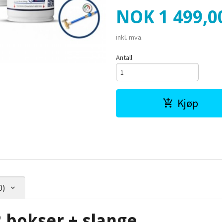
Pris
NOK
1 499,0
inkl. mva.
Antall
Kjøp
0)
2 bokser + slange