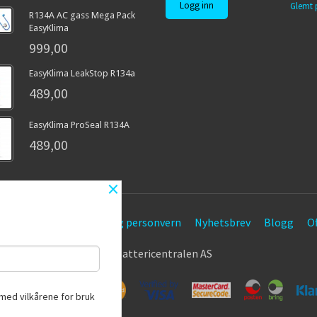
Glemt 
R134A AC gass Mega Pack
EasyKlima
999,00
EasyKlima LeakStop R134a
489,00
EasyKlima ProSeal R134A
489,00
×
etingelser
Sikkerhet og personvern
Nyhetsbrev
Blogg
Of
© Battericentralen AS
med vilkårene for bruk