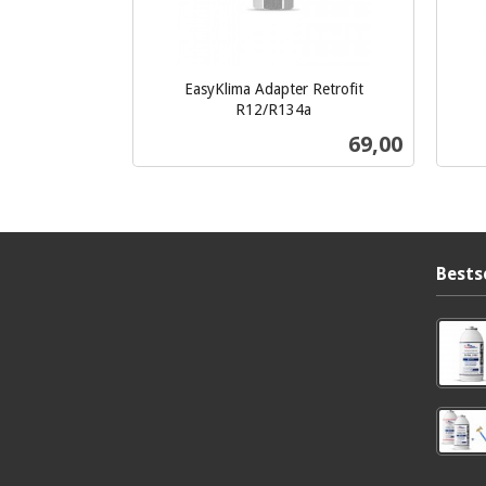
EasyKlima Adapter Retrofit
inkl.
R12/R134a
inkl.
mva.
Pris
69,00
mva.
Kjøp
Bests