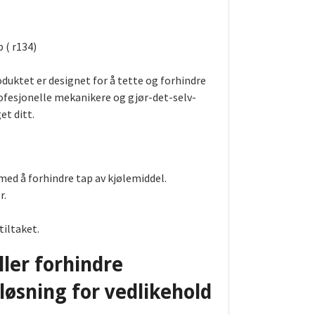
 ( r134)
duktet er designet for å tette og forhindre
rofesjonelle mekanikere og gjør-det-selv-
et ditt.
ed å forhindre tap av kjølemiddel.
r.
tiltaket.
ller forhindre
løsning for vedlikehold