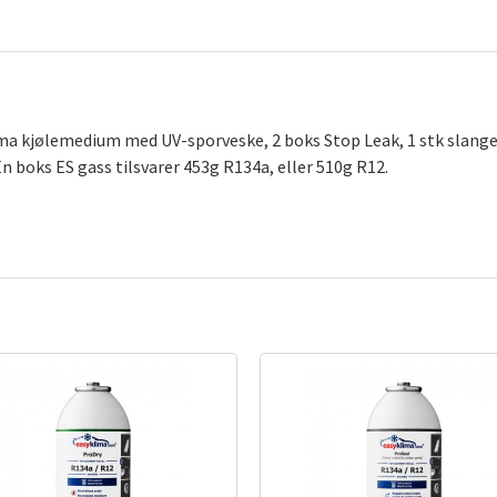
Klima kjølemedium med UV-sporveske, 2 boks Stop Leak, 1 stk sla
 En boks ES gass tilsvarer 453g R134a, eller 510g R12.