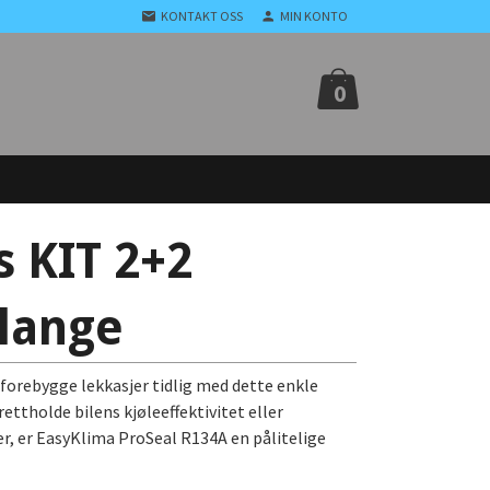
KONTAKT OSS
MIN KONTO
0
s KIT 2+2
slange
 forebygge lekkasjer tidlig med dette enkle
ettholde bilens kjøleeffektivitet eller
r, er EasyKlima ProSeal R134A en pålitelige