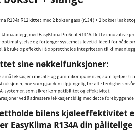
a R134a R12 kittet med 2 bokser gass (r134 ) + 2 bokser leak stop
ens klimaanlegg med EasyKlima ProSeal R134A. Dette innovative pro
r optimal ytelse og forlenger systemets levetid. Ideell for både p
 å bruke og effektiv i å opprettholde integriteten til klimaanlegg
ttet sine nøkkelfunksjoner:
e små lekkasjer i metall- og gummikomponenter, som hjelper til m
truksjoner, noe som gjør den tilgjengelig for alle ferdighetsnivåe
A-systemer, som sikrer kompatibilitet og effektivitet.
arasjoner ved å adressere lekkasjer tidlig med dette forebyggende 
ttholde bilens kjøleeffektivitet e
er EasyKlima R134A din pålitelige 