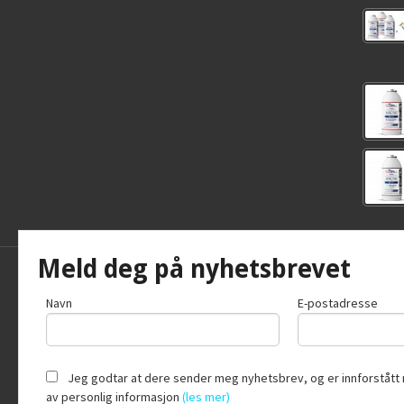
Meld deg på nyhetsbrevet
Frakt
Kjøpsb
Navn
E-postadresse
Jeg godtar at dere sender meg nyhetsbrev, og er innforstått 
av personlig informasjon
(les mer)