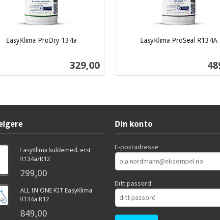
EasyKlima ProDry 134a
EasyKlima ProSeal R134A
inkl.
mva.
Pris
Pri
329,00
48
Kjøp
Kjøp
elgere
Din konto
E-postadresse
EasyKlima kuldemed. erst
R134a/R12
299,00
Ditt passord
ALL IN ONE KIT EasyKlima
R134a R12
849,00